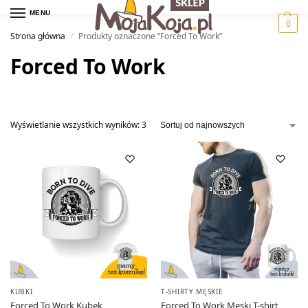
MENU
0
Strona główna
Produkty oznaczone “Forced To Work”
/
Forced To Work
Wyświetlanie wszystkich wyników: 3
KUBKI
T-SHIRTY MĘSKIE
Forced To Work Kubek
Forced To Work Męski T-shirt