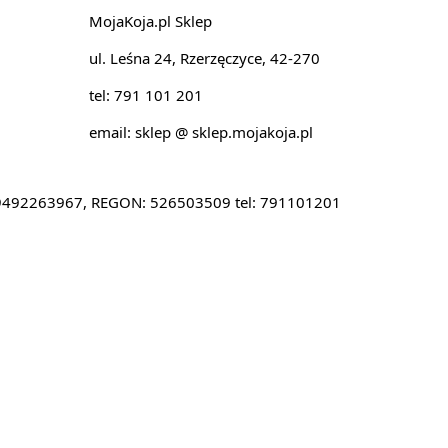
MojaKoja.pl Sklep
ul. Leśna 24, Rzerzęczyce, 42-270
tel: 791 101 201
email: sklep @ sklep.mojakoja.pl
IP:9492263967, REGON: 526503509 tel: 791101201