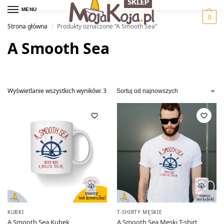
MENU
0
Strona główna
Produkty oznaczone “A Smooth Sea”
/
A Smooth Sea
Wyświetlanie wszystkich wyników: 3
KUBKI
T-SHIRTY MĘSKIE
A Smooth Sea Kubek
A Smooth Sea Męski T-shirt