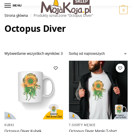
MENU
0
Strona główna
Produkty oznaczone “Octopus Diver”
/
Octopus Diver
Wyświetlanie wszystkich wyników: 3
KUBKI
T-SHIRTY MĘSKIE
Octopus Diver Kubek
Octopus Diver Męski T-shirt