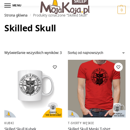
MENU
0
Strona główna
Produkty oznaczone “Skilled Skull”
/
Skilled Skull
Wyświetlanie wszystkich wyników: 3
KUBKI
T-SHIRTY MĘSKIE
Skilled Skull Kubek
Skilled Skull Męski T-shirt