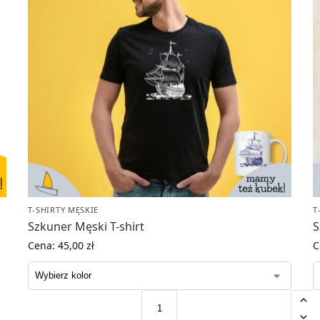
T-SHIRTY MĘSKIE
T
Szkuner Męski T-shirt
S
Cena:
45,00
zł
C