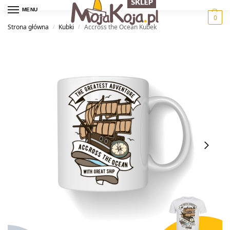
MENU
0
Strona główna
Kubki
Accross the Ocean Kubek
/
/