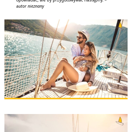
a
utor nieznany