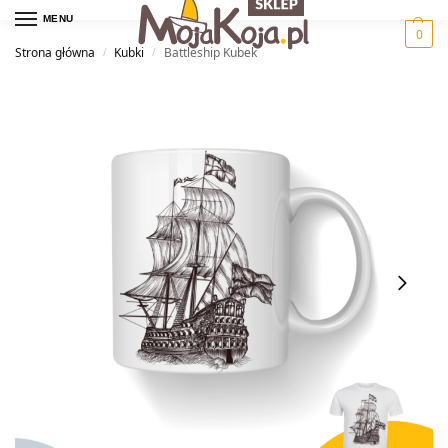
MENU
0
Strona główna
Kubki
Battleship Kubek
/
/