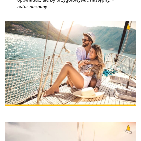
a
utor nieznany