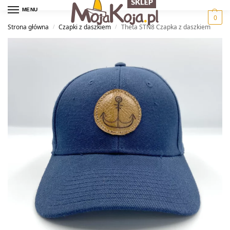
MENU
0
Strona główna
Czapki z daszkiem
Theta STN8 Czapka z daszkiem
/
/