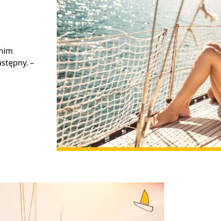
 nim
stępny. –