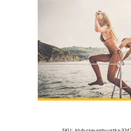
SKU:
klub-csw-opty-ustka-324