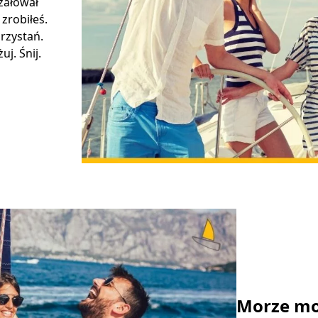
 żałował
 zrobiłeś.
rzystań.
j. Śnij.
Morze mo