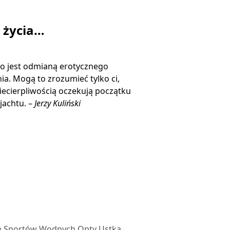
ą życia…
o jest odmianą erotycznego
ia. Mogą to zrozumieć tylko ci,
niecierpliwością oczekują początku
jachtu. –
Jerzy Kuliński
 Sportów Wodnych Opty Ustka