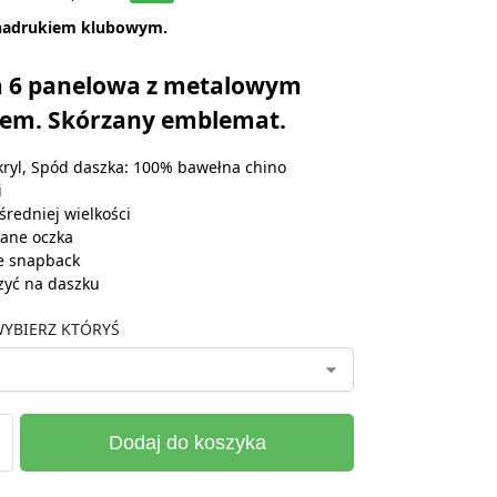
nadrukiem klubowym.
 6 panelowa z metalowym
iem. Skórzany emblemat.
ryl, Spód daszka: 100% bawełna chino
i
średniej wielkości
ane oczka
e snapback
zyć na daszku
YBIERZ KTÓRYŚ
Dodaj do koszyka