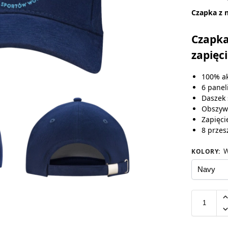
Czapka z 
Czapka
zapięc
100% ak
6 panel
Daszek 
Obszyw
Zapięci
8 przes
W
KOLORY
: