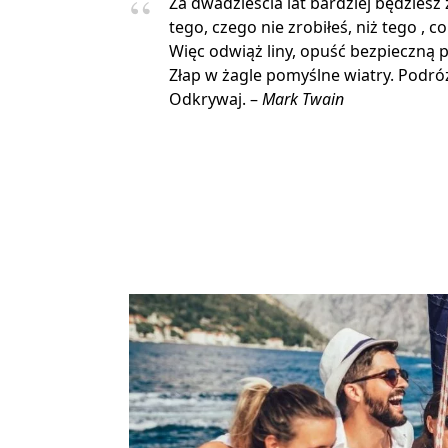
Za dwadzieścia lat bardziej będziesz
tego, czego nie zrobiłeś, niż tego , co
Więc odwiąż liny, opuść bezpieczną p
Złap w żagle pomyślne wiatry. Podróżu
Odkrywaj. –
Mark Twain