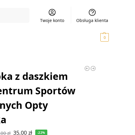
Szukaj
Twoje konto
Obsługa klienta
0,00
zł
0
ka z daszkiem
entrum Sportów
nych Opty
ka
35,00
zł
,00
zł
-22%