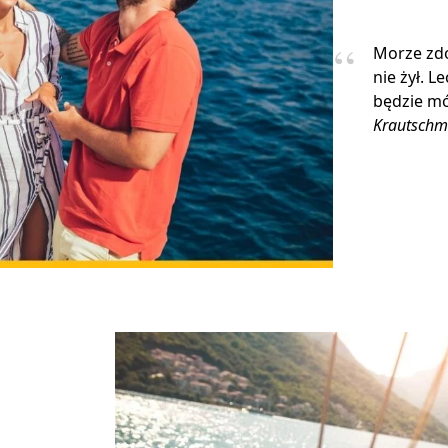
Morze zdo
nie żył. L
będzie mó
Krautschm