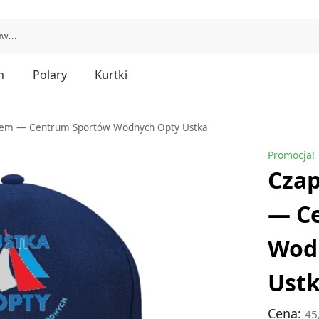
m
Polary
Kurtki
kiem — Centrum Sportów Wodnych Opty Ustka
Promocja!
Czap
— C
Wod
Ust
Cena:
45