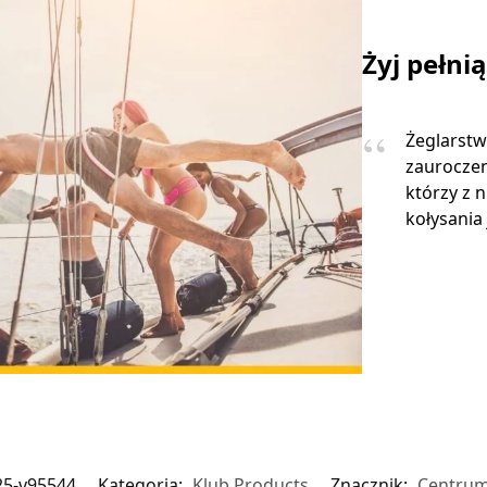
Żyj pełni
Żeglarstw
zauroczen
którzy z 
kołysania 
25-v95544
Kategoria:
Klub Products
Znacznik:
Centrum