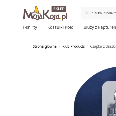
T-shirty
Koszulki Polo
Bluzy z kapture
Strona główna
Klub Products
Czapka z daszk
/
/