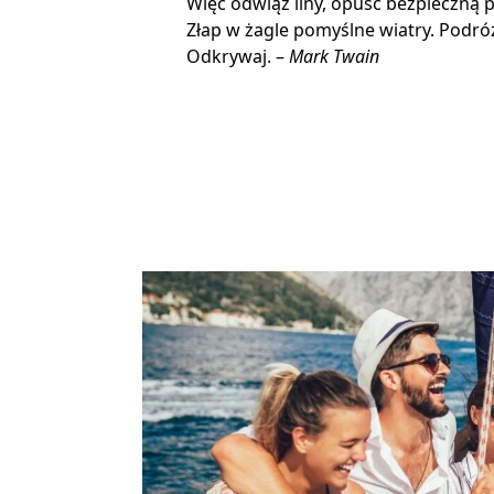
Więc odwiąż liny, opuść bezpieczną p
Złap w żagle pomyślne wiatry. Podróżu
Odkrywaj. –
Mark Twain