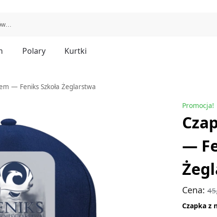
m
Polary
Kurtki
iem — Feniks Szkoła Żeglarstwa
Promocja!
Czap
— Fe
Żegl
Cena:
45
Czapka z 