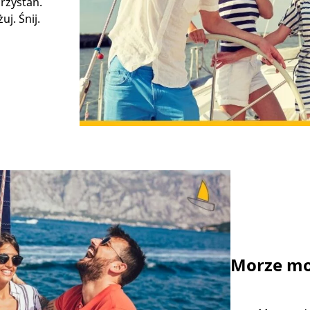
rzystań.
j. Śnij.
Morze mo