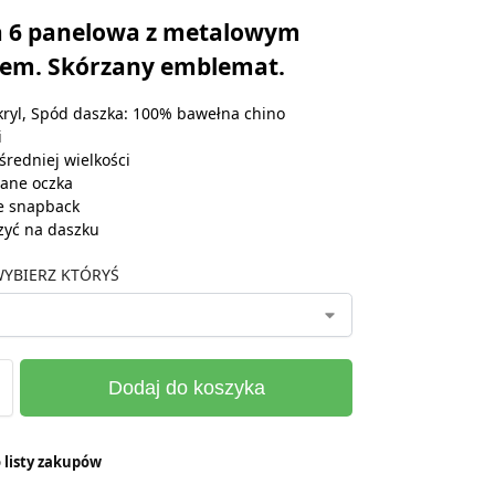
 6 panelowa z metalowym
iem. Skórzany emblemat.
ryl, Spód daszka: 100% bawełna chino
i
średniej wielkości
ane oczka
e snapback
zyć na daszku
YBIERZ KTÓRYŚ
Dodaj do koszyka
 listy zakupów