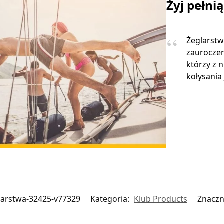
Żyj pełni
Żeglarstw
zauroczen
którzy z 
kołysania 
glarstwa-32425-v77329
Kategoria:
Klub Products
Znaczn