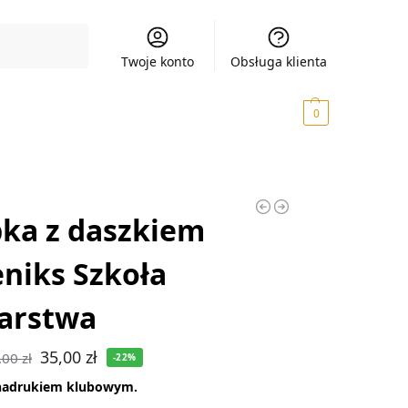
Szukaj
Twoje konto
Obsługa klienta
0,00
zł
0
ka z daszkiem
niks Szkoła
arstwa
35,00
zł
,00
zł
-22%
nadrukiem klubowym.