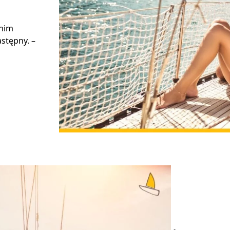
 nim
stępny. –