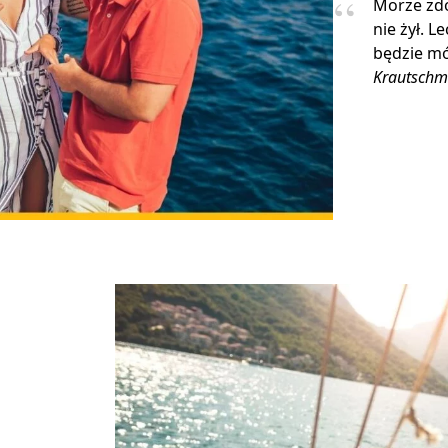
Morze zdo
nie żył. L
będzie mó
Krautschm