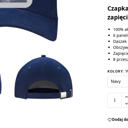
Czapka
zapięc
100% ak
6 panel
Daszek 
Obszyw
Zapięci
8 przes
W
KOLORY
:
Dodaj do