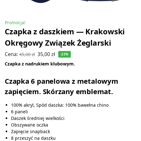
Promocja!
Czapka z daszkiem — Krakowski
Okręgowy Związek Żeglarski
Cena:
35,00
zł
45,00
zł
-22%
Czapka z nadrukiem klubowym.
Czapka 6 panelowa z metalowym
zapięciem. Skórzany emblemat.
100% akryl, Spód daszka: 100% bawełna chino
6 paneli
Daszek średniej wielkości
Obszywane oczka
Zapięcie snapback
8 przeszyć na daszku