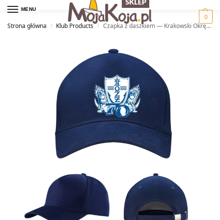
MENU
0
Strona główna
Klub Products
Czapka z daszkiem — Krakowski Okręgowy Związek Żeglarski
/
/