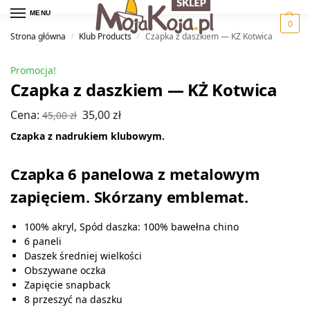
MENU
0
Strona główna
Klub Products
Czapka z daszkiem — KŻ Kotwica
/
/
Promocja!
Czapka z daszkiem — KŻ Kotwica
Cena:
35,00
zł
45,00
zł
Czapka z nadrukiem klubowym.
Czapka 6 panelowa z metalowym
zapięciem. Skórzany emblemat.
100% akryl, Spód daszka: 100% bawełna chino
6 paneli
Daszek średniej wielkości
Obszywane oczka
Zapięcie snapback
8 przeszyć na daszku