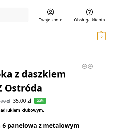
Szukaj
Twoje konto
Obsługa klienta
0,00
zł
0
ka z daszkiem
Ż Ostróda
35,00
zł
,00
zł
-22%
nadrukiem klubowym.
 6 panelowa z metalowym