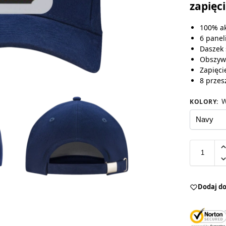
zapięc
100% ak
6 panel
Daszek 
Obszyw
Zapięci
8 przes
W
KOLORY
:
Dodaj do