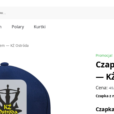
m
Polary
Kurtki
iem — KŻ Ostróda
Promocja!
Czap
— K
Cena:
45
Czapka z 
Czapka