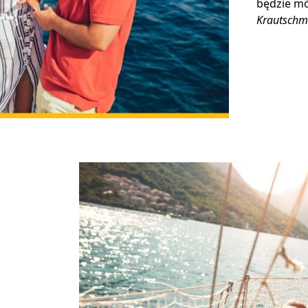
będzie mó
Krautschm