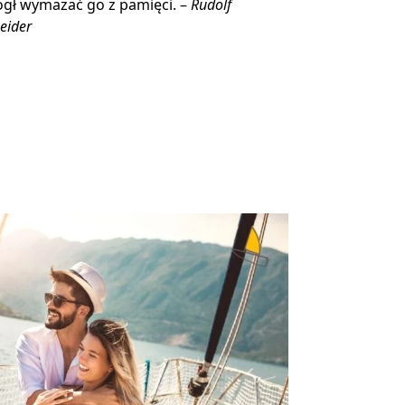
gł wymazać go z pamięci. –
Rudolf
eider