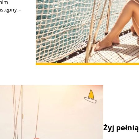
 nim
stępny. –
Żyj pełni