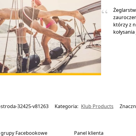
Żeglarstw
zauroczen
którzy z 
kołysania 
ostroda-32425-v81263
Kategoria:
Klub Products
Znaczn
 grupy Facebookowe
Panel klienta