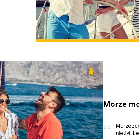
Morze mo
Morze zdo
nie żył. L