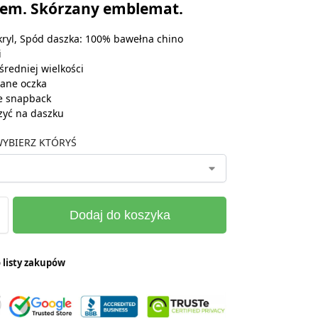
iem. Skórzany emblemat.
ryl, Spód daszka: 100% bawełna chino
i
średniej wielkości
ane oczka
e snapback
zyć na daszku
YBIERZ KTÓRYŚ
Dodaj do koszyka
 listy zakupów