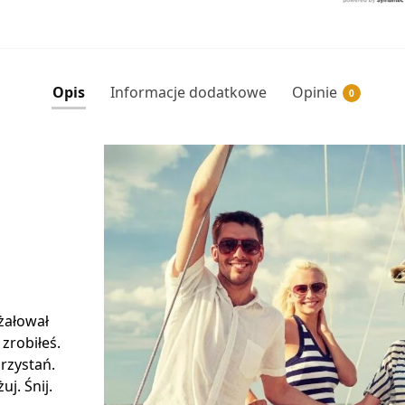
Opis
Informacje dodatkowe
Opinie
0
 żałował
 zrobiłeś.
rzystań.
j. Śnij.