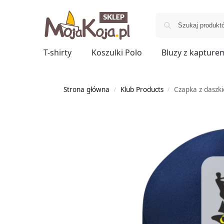
T-shirty
Koszulki Polo
Bluzy z kapture
Strona główna
Klub Products
Czapka z daszk
/
/