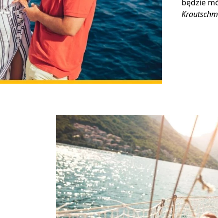
będzie mó
Krautschm