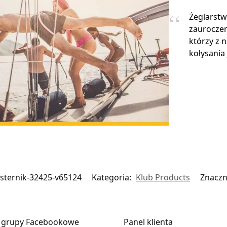
Żeglarstw
zauroczen
którzy z 
kołysania 
-sternik-32425-v65124
Kategoria:
Klub Products
Znaczn
 grupy Facebookowe
Panel klienta