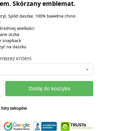
iem. Skórzany emblemat.
ryl, Spód daszka: 100% bawełna chino
i
średniej wielkości
ane oczka
e snapback
zyć na daszku
YBIERZ KTÓRYŚ
Dodaj do koszyka
 listy zakupów