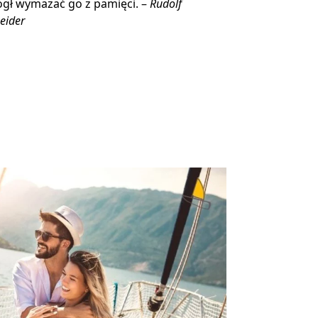
gł wymazać go z pamięci. –
Rudolf
eider