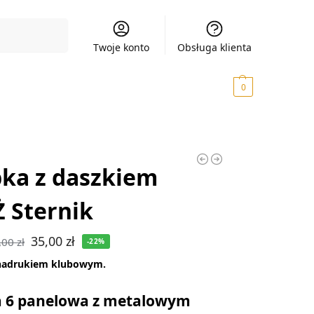
Szukaj
Twoje konto
Obsługa klienta
0,00
zł
0
ka z daszkiem
 Sternik
35,00
zł
,00
zł
-22%
nadrukiem klubowym.
 6 panelowa z metalowym