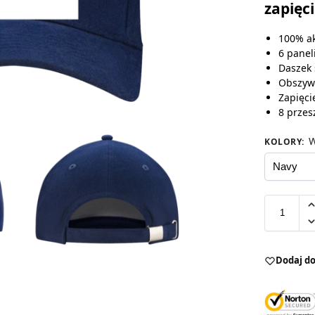
zapięc
100% ak
6 panel
Daszek 
Obszyw
Zapięci
8 przes
W
KOLORY
:
Dodaj do