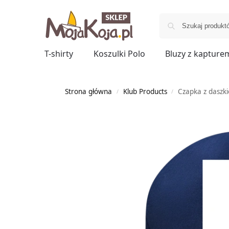
T-shirty
Koszulki Polo
Bluzy z kapture
Strona główna
Klub Products
Czapka z daszk
/
/