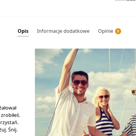
Opis
Informacje dodatkowe
Opinie
0
 żałował
 zrobiłeś.
rzystań.
j. Śnij.