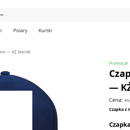
m
Polary
Kurtki
iem — KŻ Sternik
Promocja!
Czap
— KŻ
Cena:
45
Czapka z 
Czapka