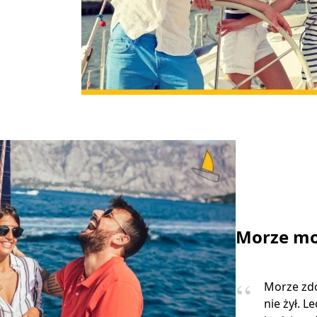
Morze mo
Morze zdo
nie żył. L