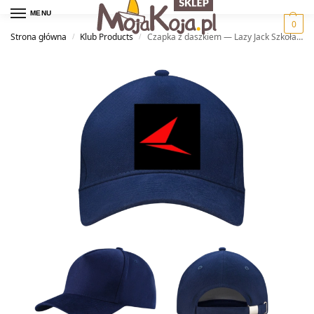
MENU
0
Strona główna
Klub Products
Czapka z daszkiem — Lazy Jack Szkoła Żeglarstwa
/
/