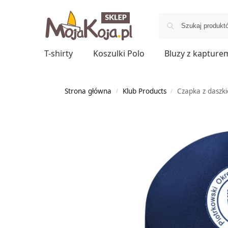
T-shirty
Koszulki Polo
Bluzy z kapture
Strona główna
Klub Products
Czapka z daszk
/
/