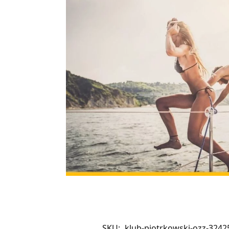
SKU:
klub-piotrkowski-ozz-3242