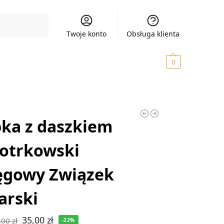
Szukaj
Twoje konto
Obsługa klienta
0,00
zł
0
ka z daszkiem
otrkowski
ęgowy Związek
arski
35,00
zł
,00
zł
-22%