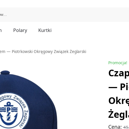
m
Polary
Kurtki
iem — Piotrkowski Okręgowy Związek Żeglarski
Promocja!
Czap
— Pi
Okr
Żegl
Cena:
45