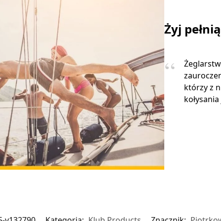
Żyj pełni
Żeglarstw
zauroczen
którzy z 
kołysania 
5-v132790
Kategoria:
Klub Products
Znacznik:
Piotrko