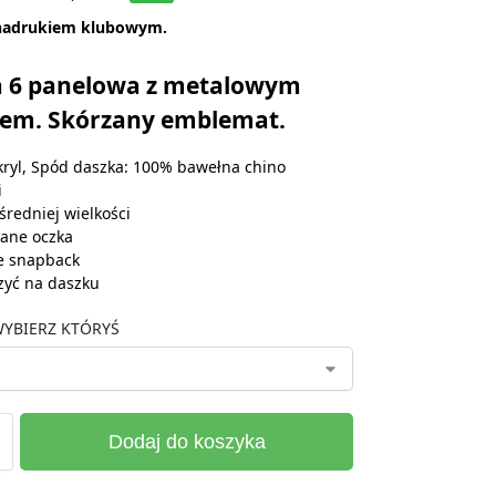
nadrukiem klubowym.
 6 panelowa z metalowym
iem. Skórzany emblemat.
ryl, Spód daszka: 100% bawełna chino
i
średniej wielkości
ane oczka
e snapback
zyć na daszku
YBIERZ KTÓRYŚ
Dodaj do koszyka