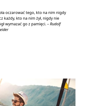
ła oczarować tego, kto na nim nigdy
ecz każdy, kto na nim żył, nigdy nie
gł wymazać go z pamięci. –
Rudolf
eider