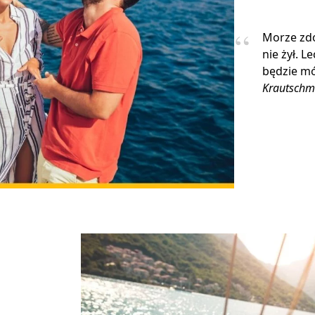
Morze zdo
nie żył. L
będzie mó
Krautschm