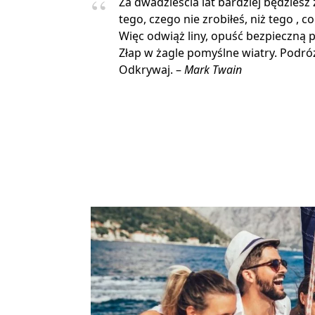
Za dwadzieścia lat bardziej będziesz
tego, czego nie zrobiłeś, niż tego , co
Więc odwiąż liny, opuść bezpieczną p
Złap w żagle pomyślne wiatry. Podróżu
Odkrywaj. –
Mark Twain