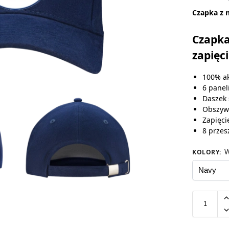
Czapka z 
Czapka
zapięc
100% ak
6 panel
Daszek 
Obszyw
Zapięci
8 przes
W
KOLORY
: