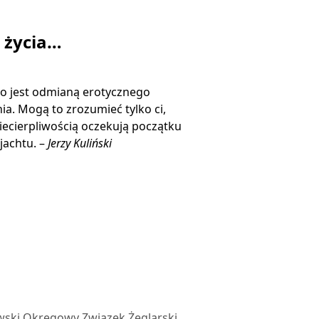
ą życia…
o jest odmianą erotycznego
ia. Mogą to zrozumieć tylko ci,
niecierpliwością oczekują początku
jachtu. –
Jerzy Kuliński
wski Okręgowy Związek Żeglarski