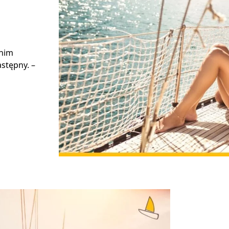
 nim
stępny. –