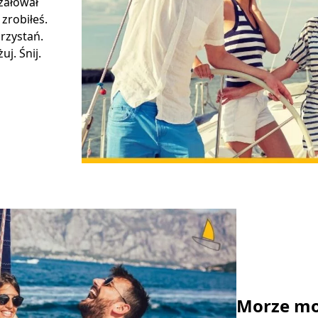
 żałował
 zrobiłeś.
rzystań.
j. Śnij.
Morze mo