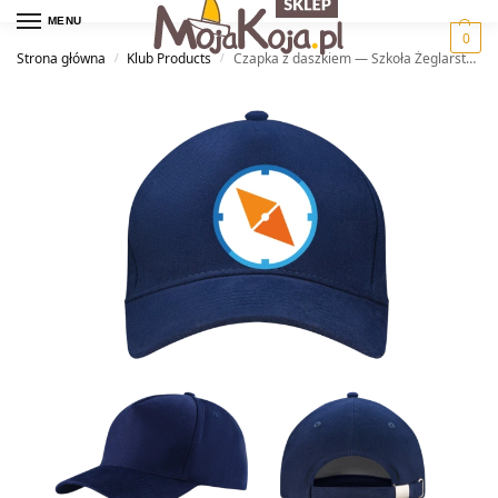
MENU
0
Strona główna
Klub Products
Czapka z daszkiem — Szkoła Żeglarstwa Busola
/
/