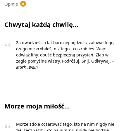
Opinie
0
Chwytaj każdą chwilę…
Za dwadzieścia lat bardziej będziesz żałował tego,
czego nie zrobiłeś, niż tego , co zrobiłeś. Więc
odwiąż liny, opuść bezpieczną przystań. Złap w
żagle pomyślne wiatry. Podróżuj. Śnij. Odkrywaj. –
Mark Twain
Morze moja miłość…
Morze zdoła oczarować tego, kto na nim nigdy nie
żył. Lecz każdy, kto na nim żył, nigdy nie będzie