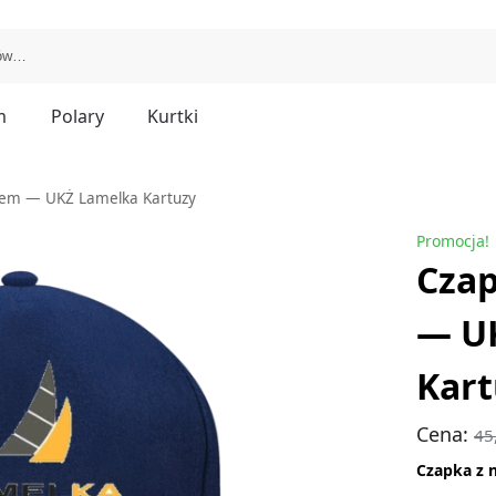
m
Polary
Kurtki
iem — UKŻ Lamelka Kartuzy
Promocja!
Czap
— U
Kart
Cena:
45
Czapka z 