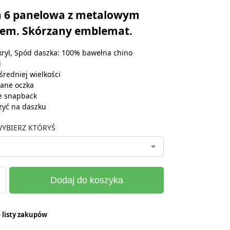
 6 panelowa z metalowym
iem. Skórzany emblemat.
ryl, Spód daszka: 100% bawełna chino
i
średniej wielkości
ane oczka
e snapback
zyć na daszku
YBIERZ KTÓRYŚ
Dodaj do koszyka
 listy zakupów