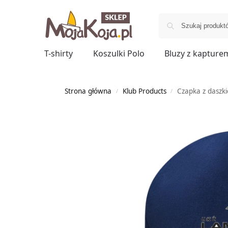
T-shirty
Koszulki Polo
Bluzy z kapture
Strona główna
Klub Products
Czapka z daszk
/
/