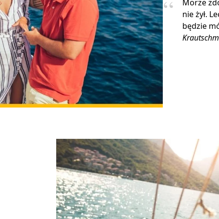
Morze zdo
nie żył. L
będzie mó
Krautschm