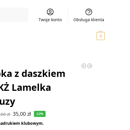
Szukaj
Twoje konto
Obsługa klienta
0,00
zł
0
ka z daszkiem
KŻ Lamelka
uzy
35,00
zł
,00
zł
-22%
nadrukiem klubowym.