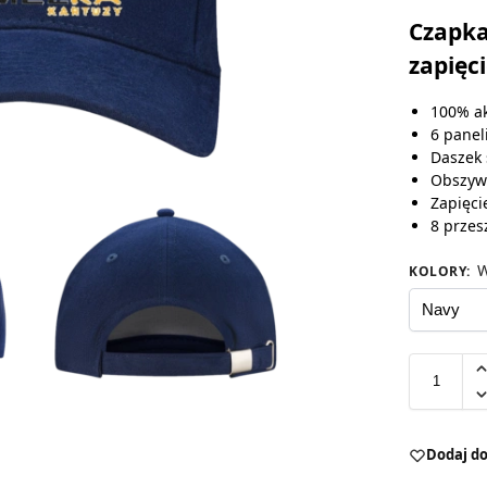
Czapka
zapięc
100% ak
6 panel
Daszek 
Obszyw
Zapięci
8 przes
W
KOLORY
:
Dodaj do