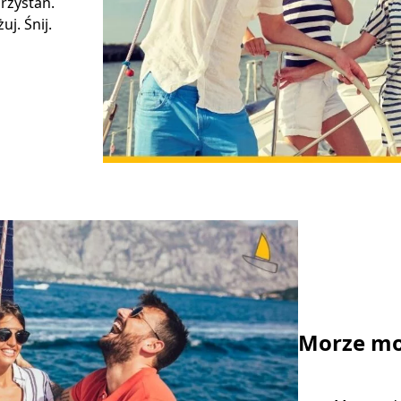
rzystań.
j. Śnij.
Morze mo