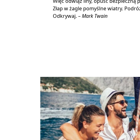
Więc odwiąż liny, opuść bezpieczną p
Złap w żagle pomyślne wiatry. Podróżu
Odkrywaj. –
Mark Twain