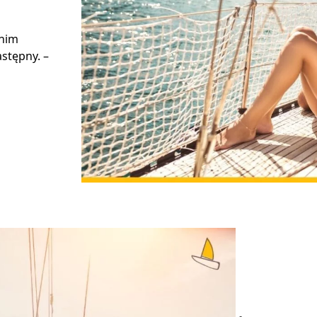
 nim
stępny. –