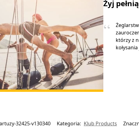
Żyj pełni
Żeglarstw
zauroczen
którzy z 
kołysania 
kartuzy-32425-v130340
Kategoria:
Klub Products
Znaczn