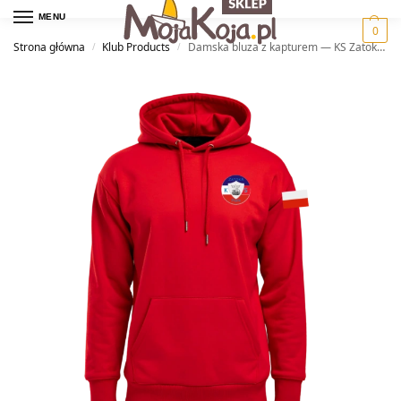
MENU
0
Strona główna
Klub Products
Damska bluza z kapturem — KS Zatoka Puck
/
/