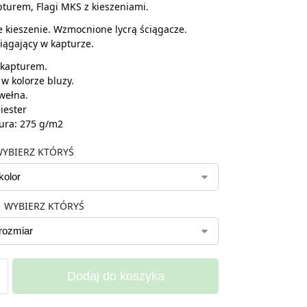
pturem, Flagi MKS z kieszeniami.
kieszenie. Wzmocnione lycrą ściągacze.
iągający w kapturze.
 kapturem.
 w kolorze bluzy.
wełna.
iester
ura: 275 g/m2
YBIERZ KTÓRYŚ
WYBIERZ KTÓRYŚ
Dodaj do koszyka