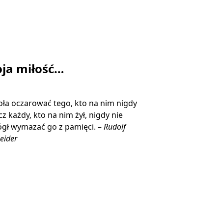
ja miłość…
ła oczarować tego, kto na nim nigdy
ecz każdy, kto na nim żył, nigdy nie
gł wymazać go z pamięci. –
Rudolf
eider