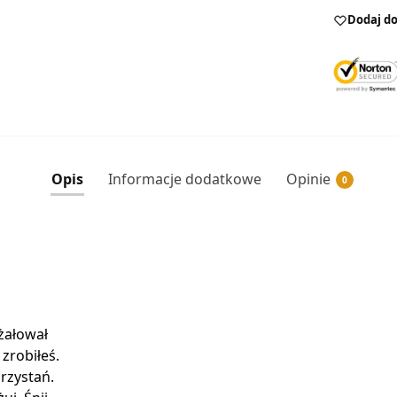
Dodaj do
Opis
Informacje dodatkowe
Opinie
0
 żałował
 zrobiłeś.
rzystań.