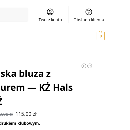
Szukaj
Twoje konto
Obsługa klienta
0,00
zł
0
ka bluza z
urem — KŻ Hals
Ż
115,00
zł
0,00
zł
adrukiem klubowym.