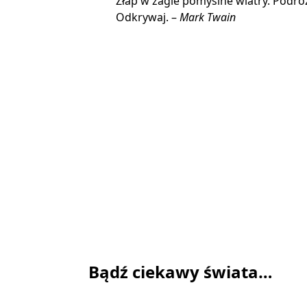
Złap w żagle pomyślne wiatry. Podróżu
Odkrywaj. –
Mark Twain
Bądź ciekawy świata…