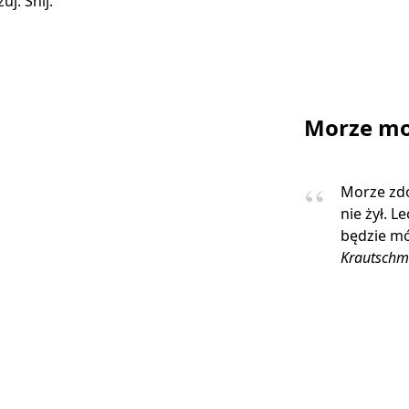
j. Śnij.
Morze mo
Morze zdo
nie żył. L
będzie mó
Krautschm