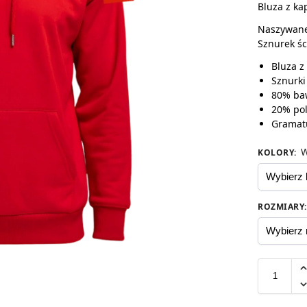
Bluza z ka
Naszywane 
Sznurek śc
Bluza z
Sznurki
80% ba
20% pol
Gramat
W
KOLORY
:
ROZMIARY
: