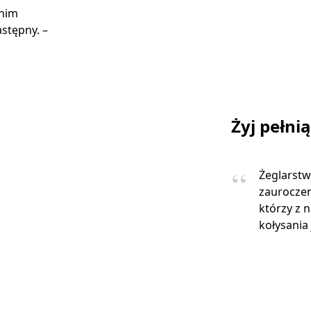
 nim
stępny. –
Żyj pełni
Żeglarstw
zauroczen
którzy z 
kołysania 