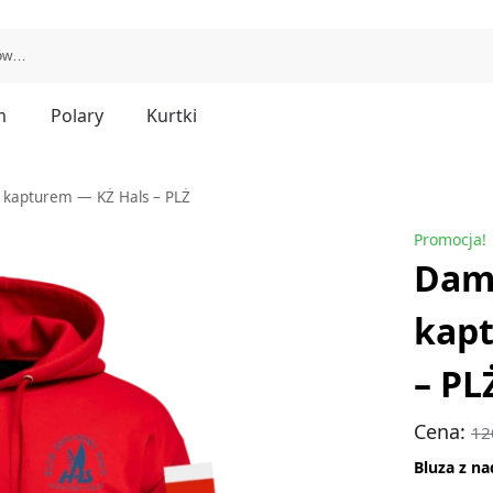
m
Polary
Kurtki
 kapturem — KŻ Hals – PLŻ
Promocja!
Dams
kapt
– PL
Cena:
12
Bluza z n