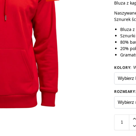
Bluza z ka
Naszywane 
Sznurek śc
Bluza z
Sznurki
80% ba
20% pol
Gramat
W
KOLORY
:
ROZMIARY
: