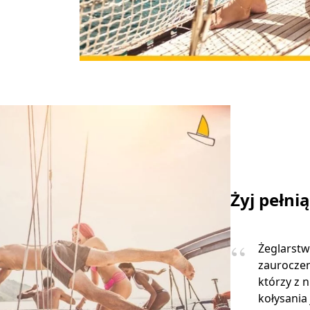
Żyj pełni
Żeglarstw
zauroczen
którzy z 
kołysania 