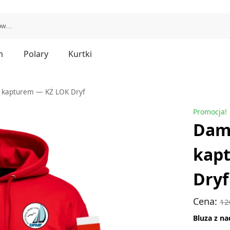
m
Polary
Kurtki
z kapturem — KŻ LOK Dryf
Promocja!
Dams
kap
Dryf
Cena:
12
Bluza z n