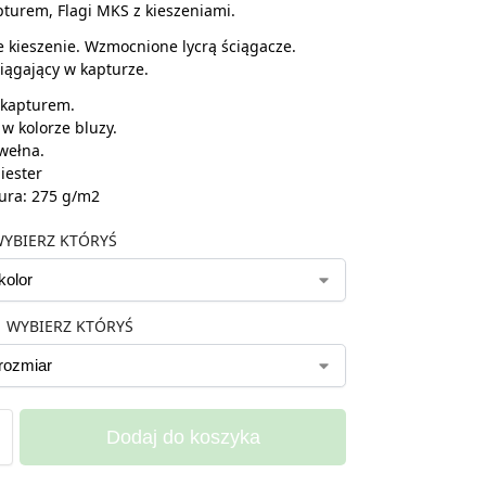
pturem, Flagi MKS z kieszeniami.
kieszenie. Wzmocnione lycrą ściągacze.
iągający w kapturze.
 kapturem.
 w kolorze bluzy.
wełna.
iester
ura: 275 g/m2
YBIERZ KTÓRYŚ
WYBIERZ KTÓRYŚ
Dodaj do koszyka