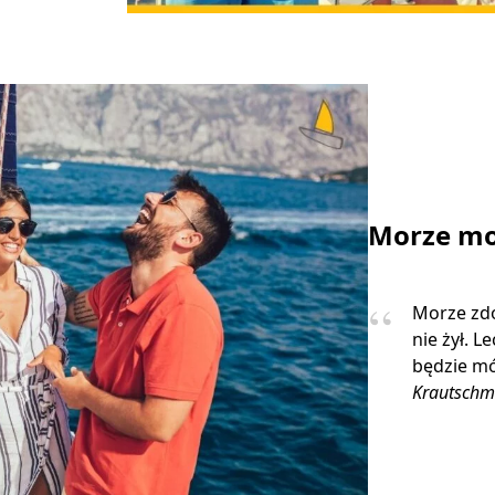
Morze mo
Morze zdo
nie żył. L
będzie mó
Krautschm