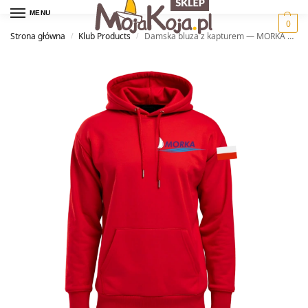
MENU
0
Strona główna
Klub Products
Damska bluza z kapturem — MORKA Szkoła Żeglarstwa
/
/