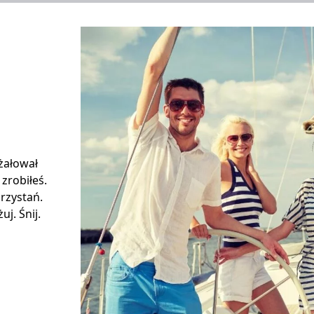
 żałował
 zrobiłeś.
rzystań.
j. Śnij.