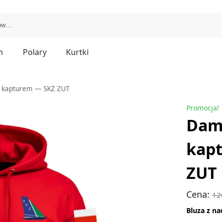
m
Polary
Kurtki
z kapturem — SKŻ ZUT
Promocja!
Dams
kap
ZUT
Cena:
12
Bluza z n