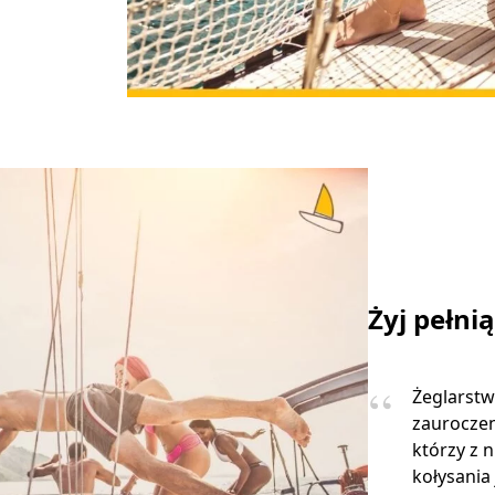
Żyj pełni
Żeglarstw
zauroczen
którzy z 
kołysania 