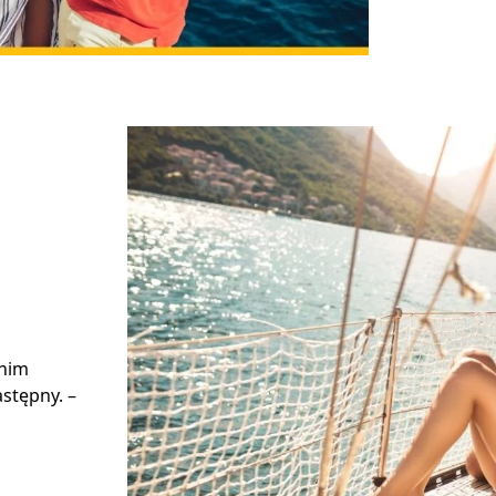
 nim
stępny. –