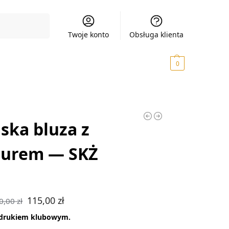
Szukaj
Twoje konto
Obsługa klienta
0,00
zł
0
ka bluza z
turem — SKŻ
115,00
zł
0,00
zł
adrukiem klubowym.