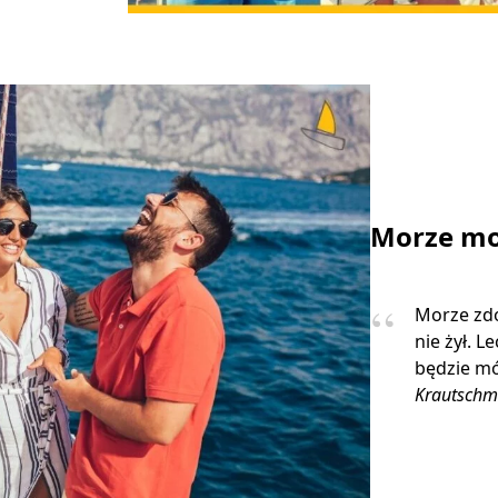
Morze mo
Morze zdo
nie żył. L
będzie mó
Krautschm