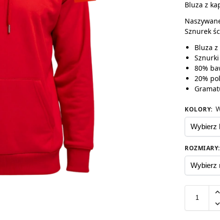
Bluza z ka
Naszywane 
Sznurek śc
Bluza z
Sznurki
80% ba
20% pol
Gramat
W
KOLORY
:
ROZMIARY
: