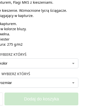
pturem, Flagi MKS z kieszeniami.
kieszenie. Wzmocnione lycrą ściągacze.
iągający w kapturze.
 kapturem.
 w kolorze bluzy.
wełna.
iester
ura: 275 g/m2
YBIERZ KTÓRYŚ
WYBIERZ KTÓRYŚ
Dodaj do koszyka