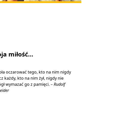
ja miłość…
ła oczarować tego, kto na nim nigdy
ecz każdy, kto na nim żył, nigdy nie
gł wymazać go z pamięci. –
Rudolf
eider