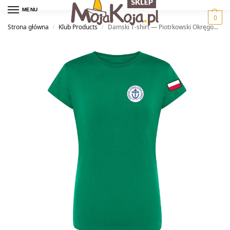
MENU
0
Strona główna
Klub Products
Damski T-shirt — Piotrkowski Okręgowy Związek Żeglarski
/
/