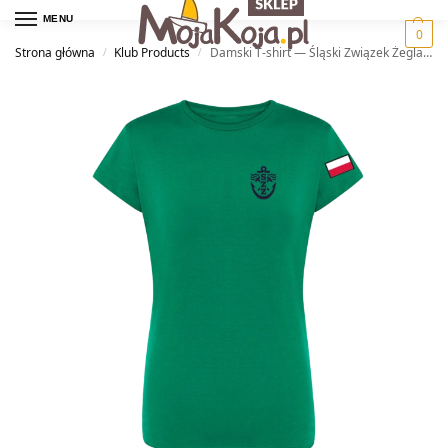
MENU
0
Strona główna
Klub Products
Damski T-shirt — Śląski Związek Żeglarski
/
/