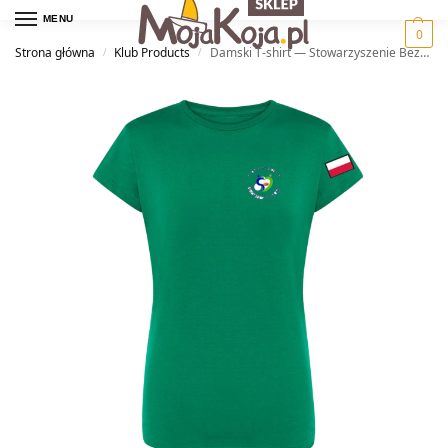
MENU
0
Strona główna
Klub Products
Damski T-shirt — Stowarzyszenie Bezpieczny Port
/
/