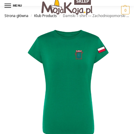
MENU
0
Strona główna
Klub Products
Damski T-shirt — Zachodniopomorski Okręgowy Związek Żeglarski
/
/