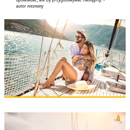
a
utor nieznany