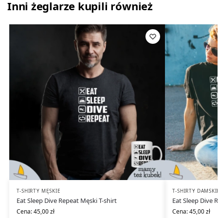
Inni żeglarze kupili również
T-SHIRTY MĘSKIE
T-SHIRTY DAMSKI
Eat Sleep Dive Repeat Męski T-shirt
Eat Sleep Dive 
Cena:
45,00
zł
Cena:
45,00
zł