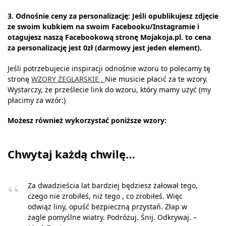
3. Odnośnie ceny za personalizację: Jeśli opublikujesz zdjęcie
ze swoim kubkiem na swoim Facebooku/Instagramie i
otagujesz naszą Facebookową stronę Mojakoja.pl. to cena
za personalizację jest 0zł (darmowy jest jeden element).
Jeśli potrzebujecie inspiracji odnośnie wzoru to polecamy tę
stronę
WZORY ŻEGLARSKIE .
Nie musicie płacić za te wzory.
Wystarczy, że prześlecie link do wzoru, który mamy użyć (my
płacimy za wzór:)
Możesz również wykorzystać poniższe wzory:
Chwytaj każdą chwilę…
Za dwadzieścia lat bardziej będziesz żałował tego,
czego nie zrobiłeś, niż tego , co zrobiłeś. Więc
odwiąż liny, opuść bezpieczną przystań. Złap w
żagle pomyślne wiatry. Podróżuj. Śnij. Odkrywaj. –