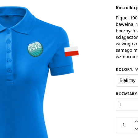
Koszulka 
Pique, 100
bawełna, 1
bocznych s
ściągaczow
wewnętrzn
samego ma
wzmocnio
W
KOLORY
:
ROZMIARY
: