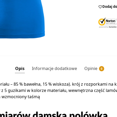
Dodaj do
Opis
Informacje dodatkowe
Opinie
0
eriału – 85 % bawełna, 15 % wiskoza). krój z rozporkami na
isy z 5 guzikami w kolorze materiału, wewnętrzna część la
ch wzmocniony taśmą