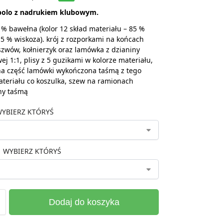
polo z nadrukiem klubowym.
 % bawełna (kolor 12 skład materiału – 85 %
5 % wiskoza). krój z rozporkami na końcach
zwów, kołnierzyk oraz lamówka z dzianiny
ej 1:1, plisy z 5 guzikami w kolorze materiału,
a część lamówki wykończona taśmą z tego
teriału co koszulka, szew na ramionach
ny taśmą
YBIERZ KTÓRYŚ
WYBIERZ KTÓRYŚ
Dodaj do koszyka