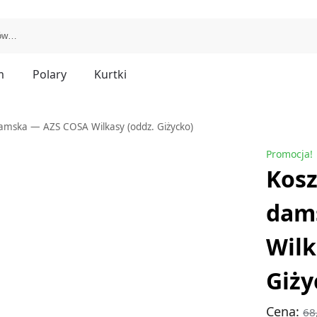
m
Polary
Kurtki
damska — AZS COSA Wilkasy (oddz. Giżycko)
Promocja!
Kosz
dam
Wilk
Giży
Cena:
68