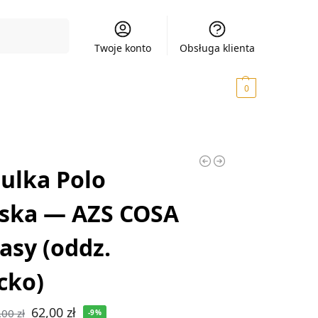
Szukaj
Twoje konto
Obsługa klienta
0,00
zł
0
ulka Polo
ska — AZS COSA
asy (oddz.
cko)
62,00
zł
,00
zł
-9%