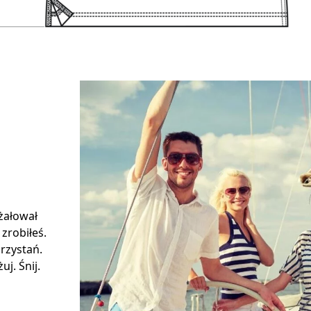
 żałował
 zrobiłeś.
rzystań.
j. Śnij.