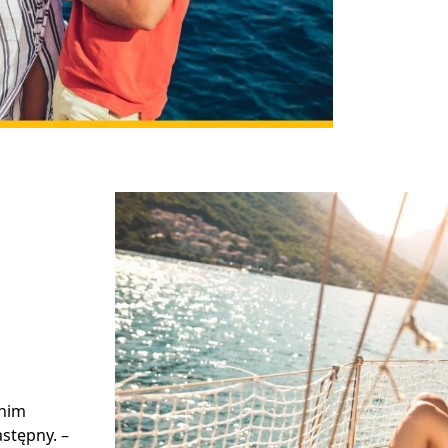
 nim
stępny. –