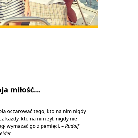
ja miłość…
ła oczarować tego, kto na nim nigdy
ecz każdy, kto na nim żył, nigdy nie
gł wymazać go z pamięci. –
Rudolf
eider