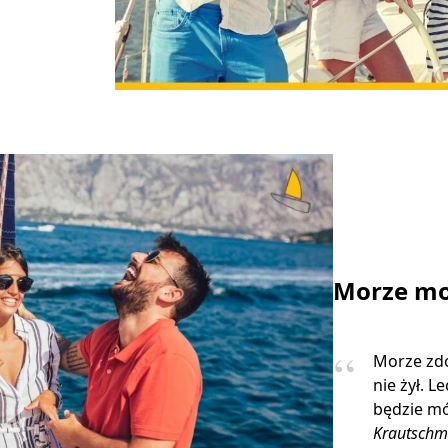
Morze mo
Morze zdo
nie żył. L
będzie mó
Krautschm