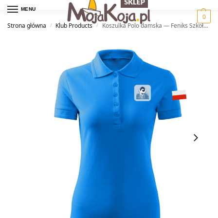
MENU
0
Strona główna
Klub Products
Koszulka Polo damska — Feniks Szkoła Żeglarstwa
/
/