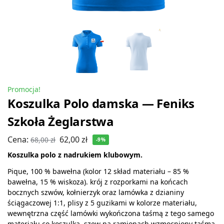
Promocja!
Koszulka Polo damska — Feniks
Szkoła Żeglarstwa
Cena:
62,00
zł
68,00
zł
-9%
Koszulka polo z nadrukiem klubowym.
Pique, 100 % bawełna (kolor 12 skład materiału – 85 %
bawełna, 15 % wiskoza). krój z rozporkami na końcach
bocznych szwów, kołnierzyk oraz lamówka z dzianiny
ściągaczowej 1:1, plisy z 5 guzikami w kolorze materiału,
wewnętrzna część lamówki wykończona taśmą z tego samego
materiału co koszulka, szew na ramionach wzmocniony taśmą