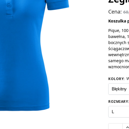
Cena:
68
Koszulka 
Pique, 100
bawełna, 1
bocznych s
ściągaczow
wewnętrzn
samego ma
wzmocnio
W
KOLORY
:
ROZMIARY
: