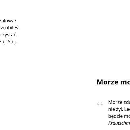
 żałował
 zrobiłeś.
rzystań.
j. Śnij.
Morze mo
Morze zdo
nie żył. L
będzie mó
Krautschm