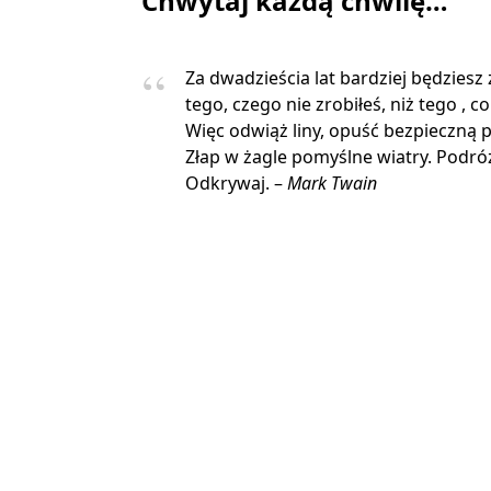
Chwytaj każdą chwilę…
Za dwadzieścia lat bardziej będziesz
tego, czego nie zrobiłeś, niż tego , co
Więc odwiąż liny, opuść bezpieczną p
Złap w żagle pomyślne wiatry. Podróżu
Odkrywaj. –
Mark Twain