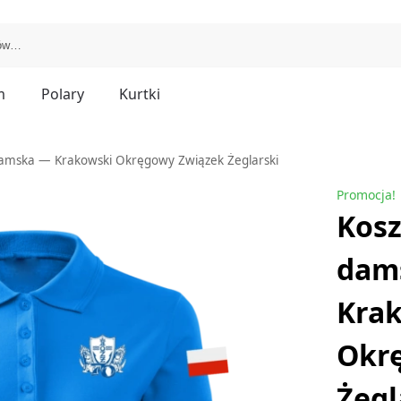
m
Polary
Kurtki
damska — Krakowski Okręgowy Związek Żeglarski
Promocja!
Kosz
dam
Kra
Okr
Żegl