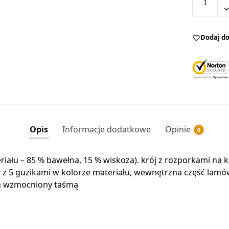
Dodaj do
Opis
Informacje dodatkowe
Opinie
0
eriału – 85 % bawełna, 15 % wiskoza). krój z rozporkami na
isy z 5 guzikami w kolorze materiału, wewnętrzna część la
ch wzmocniony taśmą