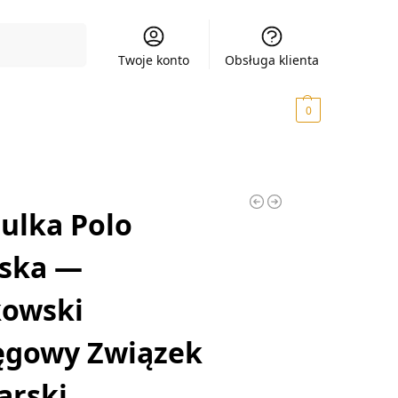
Szukaj
Twoje konto
Obsługa klienta
0,00
zł
0
ulka Polo
ska —
kowski
ęgowy Związek
arski