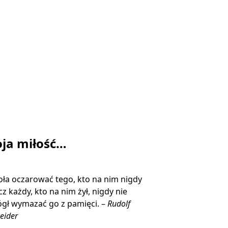
ja miłość…
ła oczarować tego, kto na nim nigdy
ecz każdy, kto na nim żył, nigdy nie
gł wymazać go z pamięci. –
Rudolf
eider