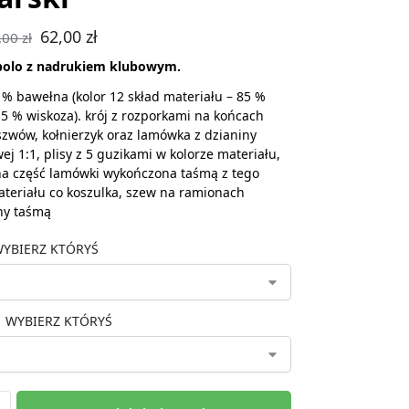
62,00
zł
,00
zł
polo z nadrukiem klubowym.
 % bawełna (kolor 12 skład materiału – 85 %
5 % wiskoza). krój z rozporkami na końcach
zwów, kołnierzyk oraz lamówka z dzianiny
ej 1:1, plisy z 5 guzikami w kolorze materiału,
a część lamówki wykończona taśmą z tego
teriału co koszulka, szew na ramionach
ny taśmą
YBIERZ KTÓRYŚ
WYBIERZ KTÓRYŚ