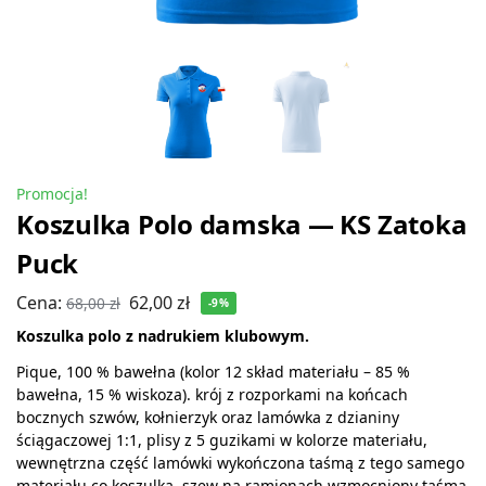
Promocja!
Koszulka Polo damska — KS Zatoka
Puck
Cena:
62,00
zł
68,00
zł
-9%
Koszulka polo z nadrukiem klubowym.
Pique, 100 % bawełna (kolor 12 skład materiału – 85 %
bawełna, 15 % wiskoza). krój z rozporkami na końcach
bocznych szwów, kołnierzyk oraz lamówka z dzianiny
ściągaczowej 1:1, plisy z 5 guzikami w kolorze materiału,
wewnętrzna część lamówki wykończona taśmą z tego samego
materiału co koszulka, szew na ramionach wzmocniony taśmą