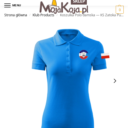
MENU
0
Strona główna
Klub Products
Koszulka Polo damska — KS Zatoka Puck
/
/