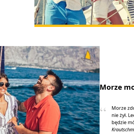
Morze mo
Morze zdo
nie żył. L
będzie mó
Krautschm