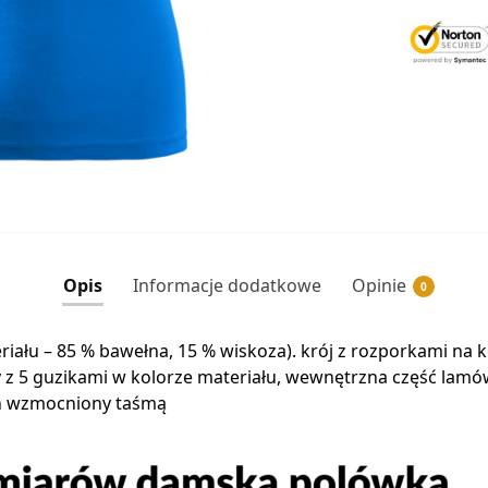
Opis
Informacje dodatkowe
Opinie
0
eriału – 85 % bawełna, 15 % wiskoza). krój z rozporkami na
isy z 5 guzikami w kolorze materiału, wewnętrzna część la
ch wzmocniony taśmą