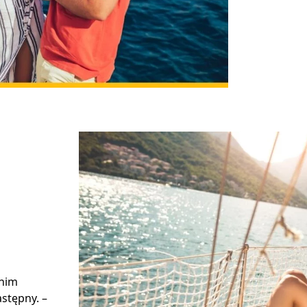
 nim
stępny. –