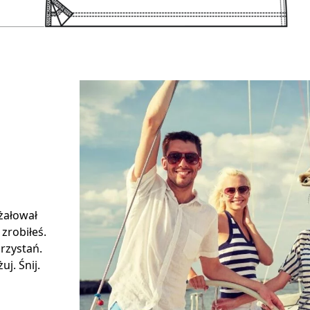
 żałował
 zrobiłeś.
rzystań.
j. Śnij.