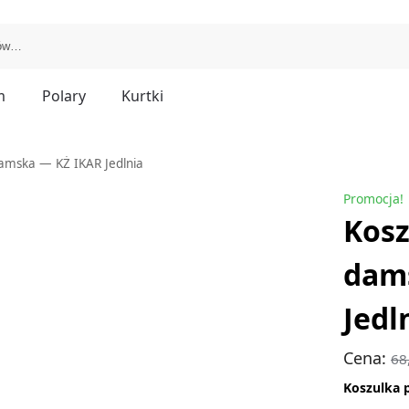
m
Polary
Kurtki
damska — KŻ IKAR Jedlnia
Promocja!
Kosz
dam
Jedl
Cena:
68
Koszulka 