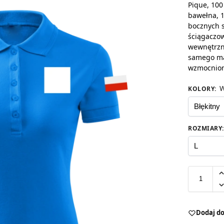
Pique, 100
bawełna, 1
bocznych s
ściągaczow
wewnętrzn
samego ma
wzmocnio
W
KOLORY
:
ROZMIARY
:
Dodaj do