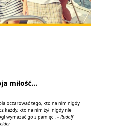
ja miłość…
ła oczarować tego, kto na nim nigdy
ecz każdy, kto na nim żył, nigdy nie
gł wymazać go z pamięci. –
Rudolf
eider