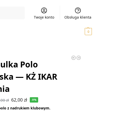
Szukaj
Twoje konto
Obsługa klienta
0,00
zł
0
ulka Polo
ska — KŻ IKAR
nia
62,00
zł
,00
zł
-9%
polo z nadrukiem klubowym.