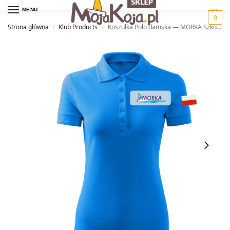
MENU
0
Strona główna
Klub Products
Koszulka Polo damska — MORKA Szkoła Żeglarstwa
/
/