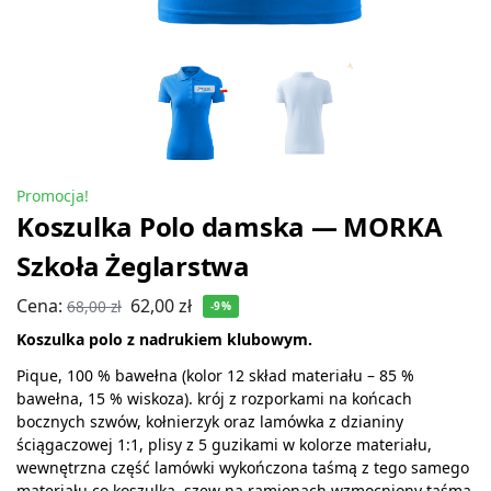
Promocja!
Koszulka Polo damska — MORKA
Szkoła Żeglarstwa
Cena:
62,00
zł
68,00
zł
-9%
Koszulka polo z nadrukiem klubowym.
Pique, 100 % bawełna (kolor 12 skład materiału – 85 %
bawełna, 15 % wiskoza). krój z rozporkami na końcach
bocznych szwów, kołnierzyk oraz lamówka z dzianiny
ściągaczowej 1:1, plisy z 5 guzikami w kolorze materiału,
wewnętrzna część lamówki wykończona taśmą z tego samego
materiału co koszulka, szew na ramionach wzmocniony taśmą