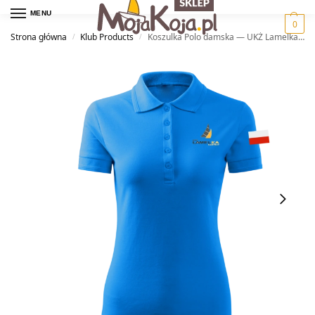
MENU
0
Strona główna
Klub Products
Koszulka Polo damska — UKŻ Lamelka Kartuzy
/
/