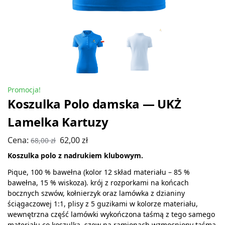
Promocja!
Koszulka Polo damska — UKŻ
Lamelka Kartuzy
Cena:
62,00
zł
68,00
zł
Koszulka polo z nadrukiem klubowym.
Pique, 100 % bawełna (kolor 12 skład materiału – 85 %
bawełna, 15 % wiskoza). krój z rozporkami na końcach
bocznych szwów, kołnierzyk oraz lamówka z dzianiny
ściągaczowej 1:1, plisy z 5 guzikami w kolorze materiału,
wewnętrzna część lamówki wykończona taśmą z tego samego
materiału co koszulka, szew na ramionach wzmocniony taśmą