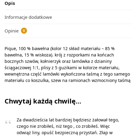
Opis
Informacje dodatkowe
Opinie
0
Pique, 100 % bawełna (kolor 12 skład materiału – 85 %
bawełna, 15 % wiskoza). krój z rozporkami na końcach
bocznych szwów, kołnierzyk oraz lamówka z dzianiny
ściągaczowej 1:1, plisy z 5 guzikami w kolorze materiału,
wewnętrzna część lamówki wykończona taśmą z tego samego
materiału co koszulka, szew na ramionach wzmocniony taśmą
Chwytaj każdą chwilę…
Za dwadzieścia lat bardziej będziesz żałował tego,
czego nie zrobiłeś, niż tego , co zrobiłeś. Więc
odwiąż liny, opuść bezpieczną przystań. Złap w