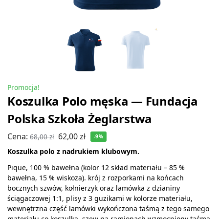
Promocja!
Koszulka Polo męska — Fundacja
Polska Szkoła Żeglarstwa
Cena:
62,00
zł
68,00
zł
-9%
Koszulka polo z nadrukiem klubowym.
Pique, 100 % bawełna (kolor 12 skład materiału – 85 %
bawełna, 15 % wiskoza). krój z rozporkami na końcach
bocznych szwów, kołnierzyk oraz lamówka z dzianiny
ściągaczowej 1:1, plisy z 3 guzikami w kolorze materiału,
wewnętrzna część lamówki wykończona taśmą z tego samego
materiału co koszulka, szew na ramionach wzmocniony taśmą