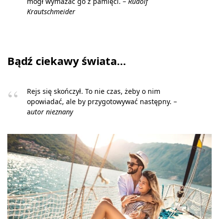
mógł wymazać go z pamięci. –
Rudolf
Krautschmeider
Bądź ciekawy świata…
Rejs się skończył. To nie czas, żeby o nim
opowiadać, ale by przygotowywać następny. –
a
utor nieznany