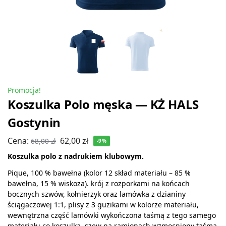
Promocja!
Koszulka Polo męska — KŻ HALS
Gostynin
Cena:
62,00
zł
68,00
zł
-9%
Koszulka polo z nadrukiem klubowym.
Pique, 100 % bawełna (kolor 12 skład materiału – 85 %
bawełna, 15 % wiskoza). krój z rozporkami na końcach
bocznych szwów, kołnierzyk oraz lamówka z dzianiny
ściągaczowej 1:1, plisy z 3 guzikami w kolorze materiału,
wewnętrzna część lamówki wykończona taśmą z tego samego
materiału co koszulka, szew na ramionach wzmocniony taśmą