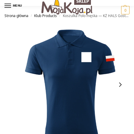
MENU
0
Strona główna
Klub Products
Koszulka Polo męska — KŻ HALS Gostynin
/
/