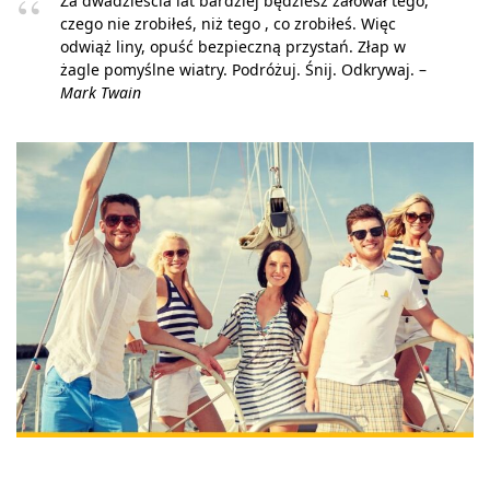
Za dwadzieścia lat bardziej będziesz żałował tego,
czego nie zrobiłeś, niż tego , co zrobiłeś. Więc
odwiąż liny, opuść bezpieczną przystań. Złap w
żagle pomyślne wiatry. Podróżuj. Śnij. Odkrywaj. –
Mark Twain