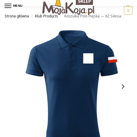
MENU
0
Strona główna
Klub Products
Koszulka Polo męska — KŻ Silesia
/
/