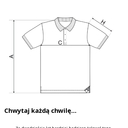
Chwytaj każdą chwilę…