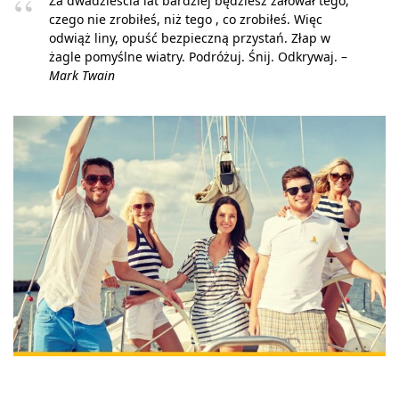
Za dwadzieścia lat bardziej będziesz żałował tego,
czego nie zrobiłeś, niż tego , co zrobiłeś. Więc
odwiąż liny, opuść bezpieczną przystań. Złap w
żagle pomyślne wiatry. Podróżuj. Śnij. Odkrywaj. –
Mark Twain