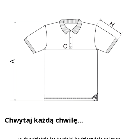
Chwytaj każdą chwilę…