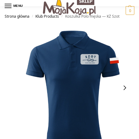
MENU
0
Strona główna
Klub Products
Koszulka Polo męska — KŻ Szot
/
/