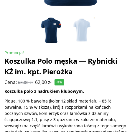
Promocja!
Koszulka Polo męska — Rybnicki
KŻ im. kpt. Pierożka
Cena:
62,00
zł
68,00
zł
-9%
Koszulka polo z nadrukiem klubowym.
Pique, 100 % bawełna (kolor 12 skład materiału – 85 %
bawełna, 15 % wiskoza). krój z rozporkami na końcach
bocznych szwów, kołnierzyk oraz lamówka z dzianiny
ściągaczowej 1:1, plisy z 3 guzikami w kolorze materiału,
wewnętrzna część lamówki wykończona taśmą z tego samego
materiału co koszulka, szew na ramionach wzmocniony taśmą