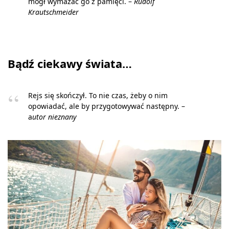
mógł wymazać go z pamięci. –
Rudolf
Krautschmeider
Bądź ciekawy świata…
Rejs się skończył. To nie czas, żeby o nim
opowiadać, ale by przygotowywać następny. –
a
utor nieznany