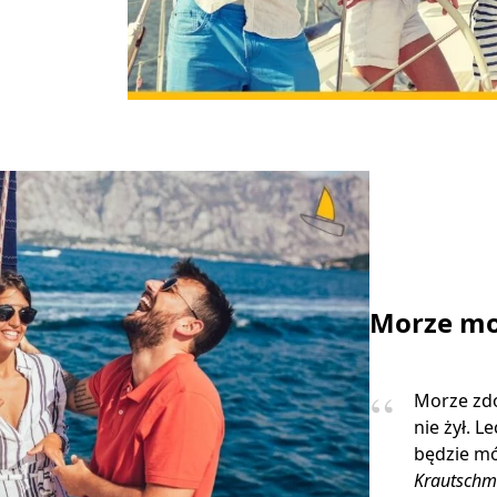
Morze mo
Morze zdo
nie żył. L
będzie mó
Krautschm