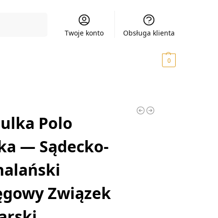
Szukaj
Twoje konto
Obsługa klienta
0,00
zł
0
ulka Polo
ka — Sądecko-
alański
ęgowy Związek
arski