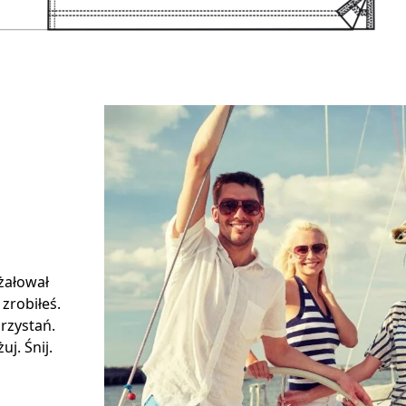
 żałował
 zrobiłeś.
rzystań.
j. Śnij.