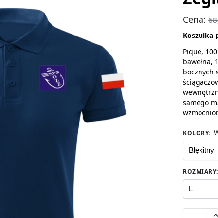
Cena:
68
Koszulka 
Pique, 100
bawełna, 1
bocznych s
ściągaczow
wewnętrzn
samego ma
wzmocnio
W
KOLORY
:
ROZMIARY
: