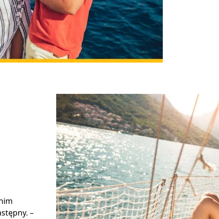
 nim
stępny. –