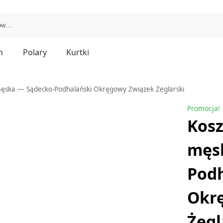
m
Polary
Kurtki
męska — Sądecko-Podhalański Okręgowy Związek Żeglarski
Promocja!
Kosz
męs
Podh
Okr
Żegl