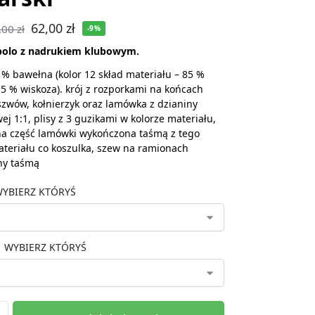
62,00
zł
,00
zł
-9%
polo z nadrukiem klubowym.
 % bawełna (kolor 12 skład materiału – 85 %
5 % wiskoza). krój z rozporkami na końcach
zwów, kołnierzyk oraz lamówka z dzianiny
ej 1:1, plisy z 3 guzikami w kolorze materiału,
a część lamówki wykończona taśmą z tego
teriału co koszulka, szew na ramionach
ny taśmą
YBIERZ KTÓRYŚ
WYBIERZ KTÓRYŚ