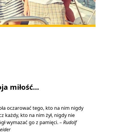
ja miłość…
ła oczarować tego, kto na nim nigdy
ecz każdy, kto na nim żył, nigdy nie
gł wymazać go z pamięci. –
Rudolf
eider