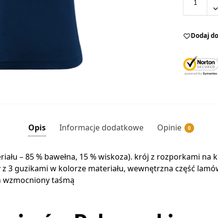
Dodaj do
Opis
Informacje dodatkowe
Opinie
0
eriału – 85 % bawełna, 15 % wiskoza). krój z rozporkami na
isy z 3 guzikami w kolorze materiału, wewnętrzna część la
ch wzmocniony taśmą