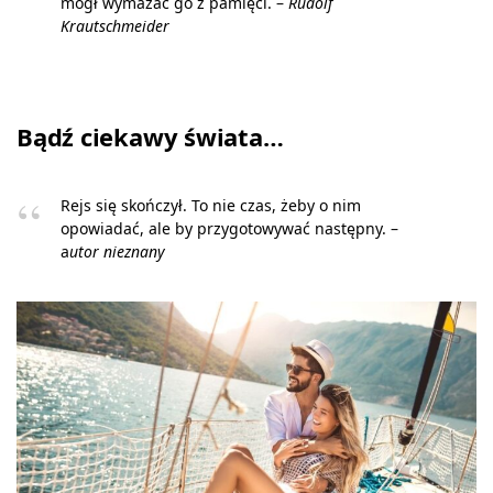
mógł wymazać go z pamięci. –
Rudolf
Krautschmeider
Bądź ciekawy świata…
Rejs się skończył. To nie czas, żeby o nim
opowiadać, ale by przygotowywać następny. –
a
utor nieznany