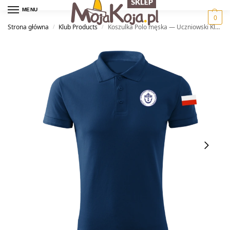
MENU
0
Strona główna
Klub Products
Koszulka Polo męska — Uczniowski Klub Żeglarski Wodniak Piła
/
/