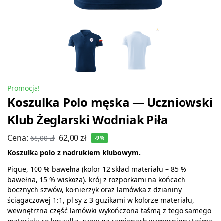
Promocja!
Koszulka Polo męska — Uczniowski
Klub Żeglarski Wodniak Piła
Cena:
62,00
zł
68,00
zł
-9%
Koszulka polo z nadrukiem klubowym.
Pique, 100 % bawełna (kolor 12 skład materiału – 85 %
bawełna, 15 % wiskoza). krój z rozporkami na końcach
bocznych szwów, kołnierzyk oraz lamówka z dzianiny
ściągaczowej 1:1, plisy z 3 guzikami w kolorze materiału,
wewnętrzna część lamówki wykończona taśmą z tego samego
materiału co koszulka, szew na ramionach wzmocniony taśmą