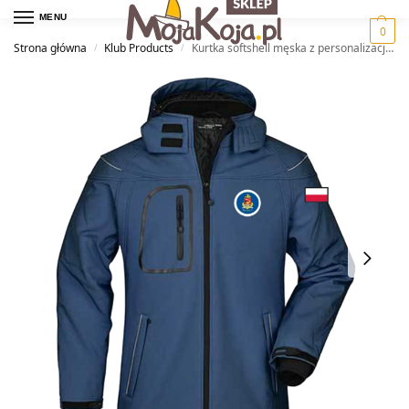
MENU
0
Strona główna
Klub Products
Kurtka softshell męska z personalizacją — JKMW KOTWICA Gdynia
/
/