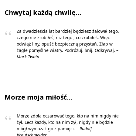
Chwytaj każdą chwilę…
Za dwadzieścia lat bardziej będziesz żałował tego,
czego nie zrobiłeś, niż tego , co zrobiłeś. Więc
odwiąż liny, opuść bezpieczną przystań. Złap w
żagle pomyślne wiatry. Podróżuj. Śnij. Odkrywaj. –
Mark Twain
Morze moja miłość…
Morze zdoła oczarować tego, kto na nim nigdy nie
żył. Lecz każdy, kto na nim żył, nigdy nie będzie
mógł wymazać go z pamięci. –
Rudolf
Krautschmeider