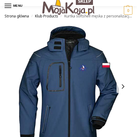
MENU
0
Strona główna
Klub Products
Kurtka softshell męska z personalizacją — KS Elektryk Grudziądz
/
/