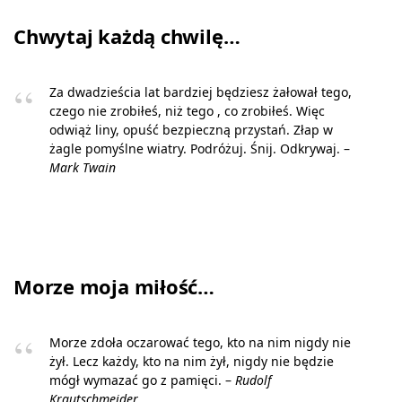
Chwytaj każdą chwilę…
Za dwadzieścia lat bardziej będziesz żałował tego,
czego nie zrobiłeś, niż tego , co zrobiłeś. Więc
odwiąż liny, opuść bezpieczną przystań. Złap w
żagle pomyślne wiatry. Podróżuj. Śnij. Odkrywaj. –
Mark Twain
Morze moja miłość…
Morze zdoła oczarować tego, kto na nim nigdy nie
żył. Lecz każdy, kto na nim żył, nigdy nie będzie
mógł wymazać go z pamięci. –
Rudolf
Krautschmeider