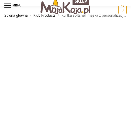
MENU
0
Strona główna
Klub Products
Kurtka softshell męska z personalizacją — KŻ Kotwica
/
/