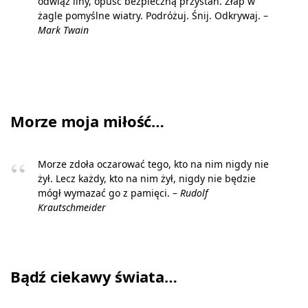
odwiąż liny, opuść bezpieczną przystań. Złap w
żagle pomyślne wiatry. Podróżuj. Śnij. Odkrywaj. –
Mark Twain
Morze moja miłość…
Morze zdoła oczarować tego, kto na nim nigdy nie
żył. Lecz każdy, kto na nim żył, nigdy nie będzie
mógł wymazać go z pamięci. –
Rudolf
Krautschmeider
Bądź ciekawy świata…