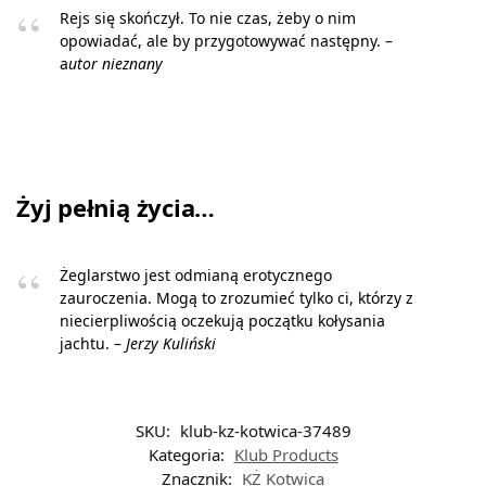
Rejs się skończył. To nie czas, żeby o nim
opowiadać, ale by przygotowywać następny. –
a
utor nieznany
Żyj pełnią życia…
Żeglarstwo jest odmianą erotycznego
zauroczenia. Mogą to zrozumieć tylko ci, którzy z
niecierpliwością oczekują początku kołysania
jachtu. –
Jerzy Kuliński
SKU:
klub-kz-kotwica-37489
Kategoria:
Klub Products
Znacznik:
KŻ Kotwica