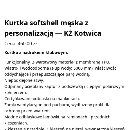
Kurtka softshell męska z
personalizacją — KŻ Kotwica
Cena:
460,00
zł
Kurtka z nadrukiem klubowym.
Funkcjonalny, 3-warstwowy materiał z membraną TPU.
Wiatro- i wodoodporna (słup wody: 5000 mm), właściwości
oddychające i przepuszczające parę wodną.
Niepodklejone szwy.
Odpinany ocieplany kaptur z podszewką i ciepłym polarowym
kołnierzem.
Certyfikowane odblaski na mankietach.
Zamki wentylacyjne pod pachami, wydłużony profil dla
ochrony przed wiatrem.
Modne odblaskowe lamówki na ramionach i przednich
kieszeniach.
2 kieszenie przednie, 1 kieszeń na piersi, wewnętrzna kieszeń