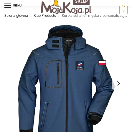
MENU
0
Strona główna
Klub Products
Kurtka softshell męska z personalizacją — SEJK Pogoń Szczecin
/
/