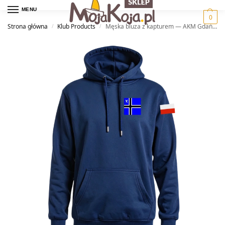
MENU
0
Strona główna
Klub Products
Męska bluza z kapturem — AKM Gdańsk
/
/