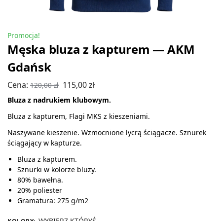
Promocja!
Męska bluza z kapturem — AKM
Gdańsk
Cena:
115,00
zł
120,00
zł
Bluza z nadrukiem klubowym.
Bluza z kapturem, Flagi MKS z kieszeniami.
Naszywane kieszenie. Wzmocnione lycrą ściągacze. Sznurek
ściągający w kapturze.
Bluza z kapturem.
Sznurki w kolorze bluzy.
80% bawełna.
20% poliester
Gramatura: 275 g/m2
WYBIERZ KTÓRYŚ