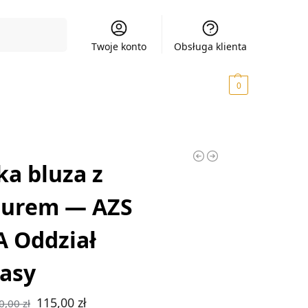
Szukaj
Twoje konto
Obsługa klienta
0,00
zł
0
a bluza z
turem — AZS
 Oddział
asy
115,00
zł
0,00
zł