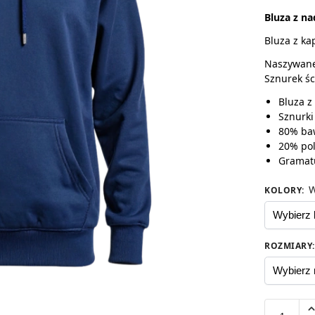
Bluza z n
Bluza z ka
Naszywane 
Sznurek śc
Bluza z
Sznurki
80% ba
20% pol
Gramat
W
KOLORY
:
ROZMIARY
: