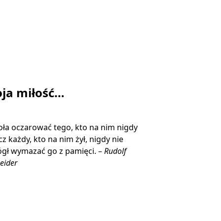
ja miłość…
ła oczarować tego, kto na nim nigdy
ecz każdy, kto na nim żył, nigdy nie
gł wymazać go z pamięci. –
Rudolf
eider