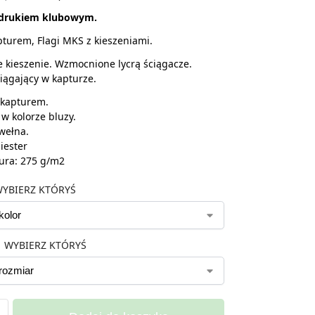
adrukiem klubowym.
pturem, Flagi MKS z kieszeniami.
kieszenie. Wzmocnione lycrą ściągacze.
iągający w kapturze.
 kapturem.
 w kolorze bluzy.
wełna.
iester
ura: 275 g/m2
YBIERZ KTÓRYŚ
WYBIERZ KTÓRYŚ