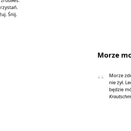
 zrobiłeś.
rzystań.
j. Śnij.
Morze mo
Morze zdo
nie żył. L
będzie mó
Krautschm