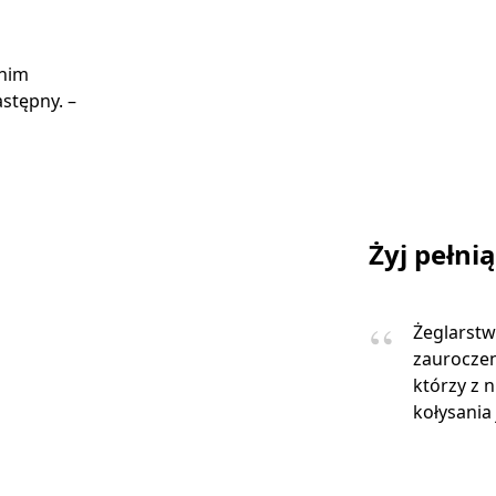
 nim
stępny. –
Żyj pełni
Żeglarstw
zauroczen
którzy z 
kołysania 