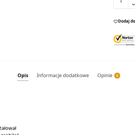
Dodaj do
Opis
Informacje dodatkowe
Opinie
0
 żałował