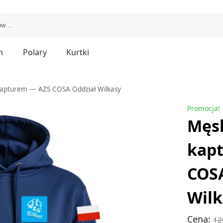
m
Polary
Kurtki
kapturem — AZS COSA Oddział Wilkasy
Promocja!
Męsk
kap
COSA
Wilk
Cena:
12