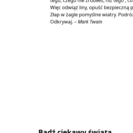
tego, czego nie zrobiłeś, niż tego , co
Więc odwiąż liny, opuść bezpieczną p
Złap w żagle pomyślne wiatry. Podróżu
Odkrywaj. –
Mark Twain
Bądź ciekawy świata…