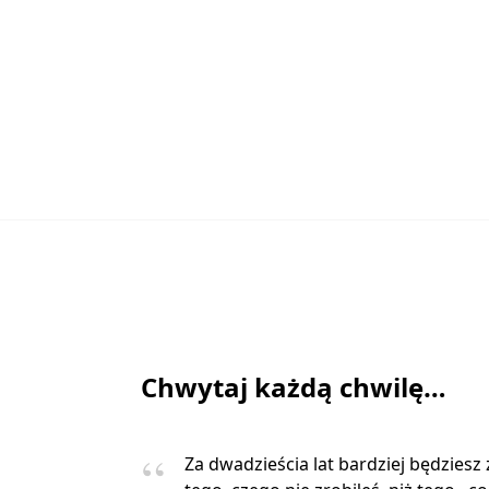
Chwytaj każdą chwilę…
Za dwadzieścia lat bardziej będziesz